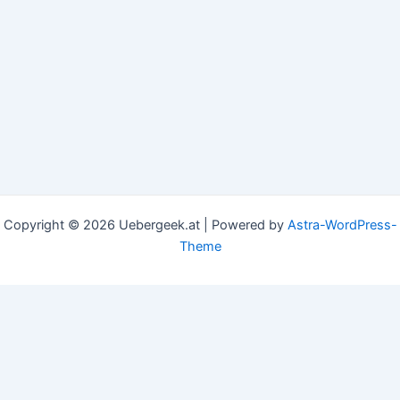
Copyright © 2026 Uebergeek.at | Powered by
Astra-WordPress-
Theme
This website uses cookies to improve your experience. We'll
assume you're ok with this, but you can opt-out if you
wish.
Accept
Read More
Privacy & Cookies Policy