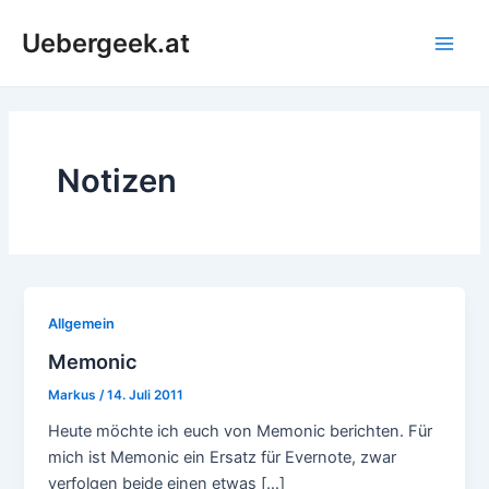
Zum
Uebergeek.at
Inhalt
Main
springen
Men
Notizen
Allgemein
Memonic
Markus
/
14. Juli 2011
Heute möchte ich euch von Memonic berichten. Für
mich ist Memonic ein Ersatz für Evernote, zwar
verfolgen beide einen etwas […]