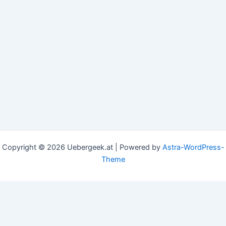
Copyright © 2026 Uebergeek.at | Powered by
Astra-WordPress-
Theme
This website uses cookies to improve your experience. We'll
assume you're ok with this, but you can opt-out if you
wish.
Accept
Read More
Privacy & Cookies Policy