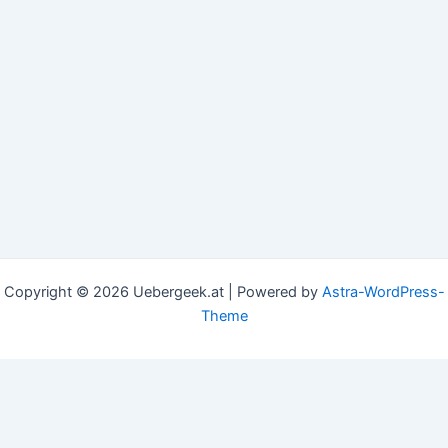
Copyright © 2026 Uebergeek.at | Powered by
Astra-WordPress-
Theme
This website uses cookies to improve your experience. We'll
assume you're ok with this, but you can opt-out if you
wish.
Accept
Read More
Privacy & Cookies Policy