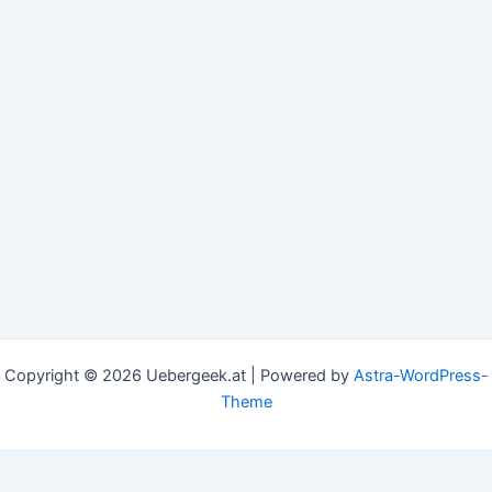
Copyright © 2026 Uebergeek.at | Powered by
Astra-WordPress-
Theme
This website uses cookies to improve your experience. We'll
assume you're ok with this, but you can opt-out if you