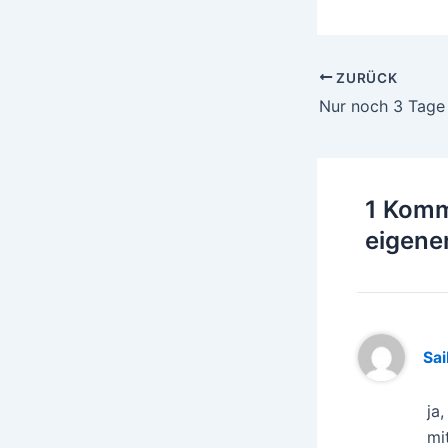
Beitragsnavigati
ZURÜCK
Nur noch 3 Tage
1 Komm
eigene
Sai
ja
mi