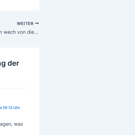
WEITER
Schakkeline komm wech von die Regale du Arsch!
ng der
 19:13 Uhr
sagen, was