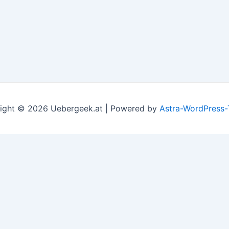
ight © 2026 Uebergeek.at | Powered by
Astra-WordPress
l assume you're ok with this, but you can opt-out if you wi