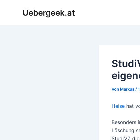
Zum
Uebergeek.at
Inhalt
springen
Studi
eigen
Von
Markus
/
Heise
hat vo
Besonders i
Löschung se
StudiVZ die