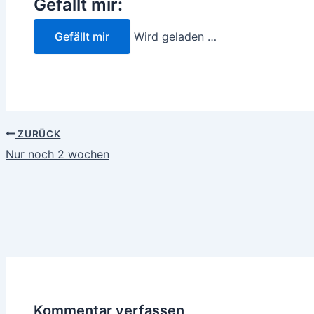
Gefällt mir:
Gefällt mir
Wird geladen …
ZURÜCK
Beitragsnavigation
Nur noch 2 wochen
Kommentar verfassen