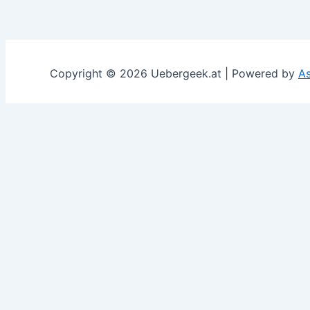
Copyright © 2026 Uebergeek.at | Powered by
A
This website uses cookies to improve your experience. We'
Privacy & Cookies Policy
Schließen
Privacy Overview
This website uses cookies to improve your experience whi