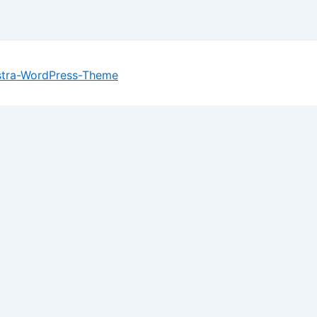
stra-WordPress-Theme
ll assume you're ok with this, but you can opt-out if you w
le you navigate through the website. Out of these, the coo