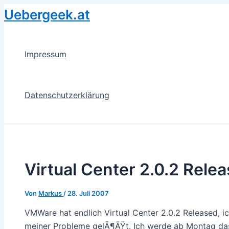
Zum
Uebergeek.at
Inhalt
springen
Impressum
Datenschutzerklärung
Virtual Center 2.0.2 Rele
Von
Markus
/
28. Juli 2007
VMWare hat endlich Virtual Center 2.0.2 Released, ic
meiner Probleme gelÃ¶ÃŸt. Ich werde ab Montag das