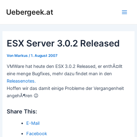
Zum
Uebergeek.at
Inhalt
Main
springen
Men
ESX Server 3.0.2 Released
Von
Markus
/
1. August 2007
VMWare hat heute den ESX 3.0.2 Released, er enthÃ¤llt
eine menge Bugfixes, mehr dazu findet man in den
Releasenotes.
Hoffen wir das damit einige Probleme der Vergangenheit
angehÃ¶ren 😉
Share This:
E-Mail
Facebook