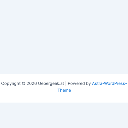
Copyright © 2026 Uebergeek.at | Powered by
Astra-WordPress-
Theme
This website uses cookies to improve your experience. We'll
assume you're ok with this, but you can opt-out if you
wish.
Accept
Read More
Privacy & Cookies Policy