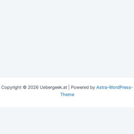
Copyright © 2026 Uebergeek.at | Powered by
Astra-WordPress-
Theme
This website uses cookies to improve your experience. We'll
assume you're ok with this, but you can opt-out if you
wish.
Accept
Read More
Privacy & Cookies Policy