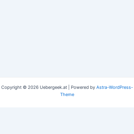
Copyright © 2026 Uebergeek.at | Powered by
Astra-WordPress-
Theme
This website uses cookies to improve your experience. We'll
assume you're ok with this, but you can opt-out if you
wish.
Accept
Read More
Privacy & Cookies Policy