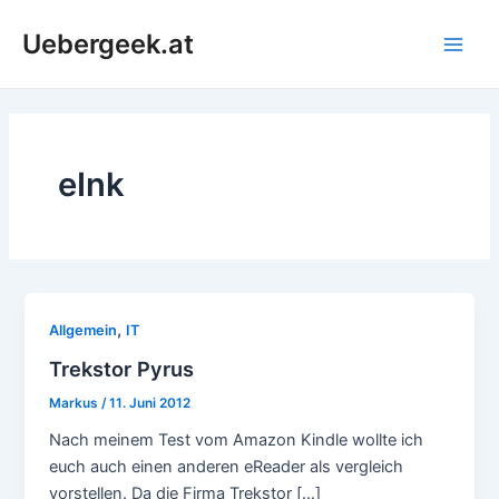
Zum
Uebergeek.at
Inhalt
Main
springen
Men
eInk
,
Allgemein
IT
Trekstor Pyrus
Markus
/
11. Juni 2012
Nach meinem Test vom Amazon Kindle wollte ich
euch auch einen anderen eReader als vergleich
vorstellen. Da die Firma Trekstor […]