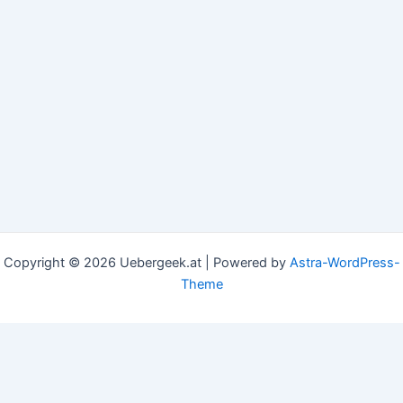
Copyright © 2026 Uebergeek.at | Powered by
Astra-WordPress-
Theme
This website uses cookies to improve your experience. We'll
assume you're ok with this, but you can opt-out if you
wish.
Accept
Read More
Privacy & Cookies Policy