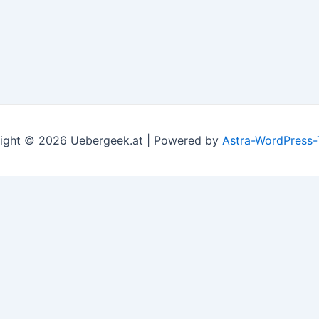
ight © 2026 Uebergeek.at | Powered by
Astra-WordPress
l assume you're ok with this, but you can opt-out if you wi