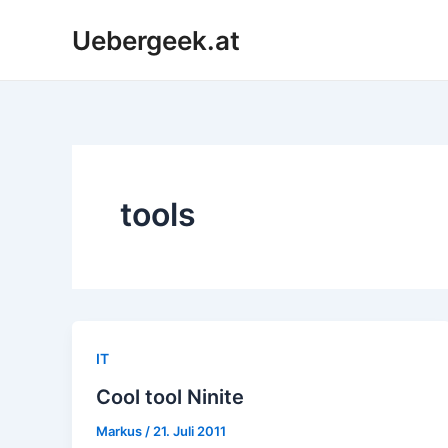
Zum
Uebergeek.at
Inhalt
springen
tools
IT
Cool tool Ninite
Markus
/
21. Juli 2011