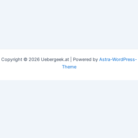
Copyright © 2026 Uebergeek.at | Powered by
Astra-WordPress-
Theme
This website uses cookies to improve your experience. We'll
assume you're ok with this, but you can opt-out if you
wish.
Accept
Read More
Privacy & Cookies Policy