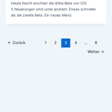
Heute Nacht erschien die dritte Beta von IOS
5 Neuerungen sind unter andrem: Etwas schneller
als die zweite Beta. Ein neues Menü
Seitennummerierung
←
Zurück
1
2
3
4
…
8
der
Weiter
→
Beiträge